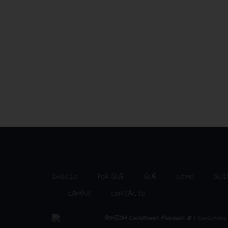
INICIO
POR QUÉ
QUÉ
CÓMO
QUI
CAMPUS
CONTACTO
BONZÓN Consultores Asociados ®
| Consultora, 