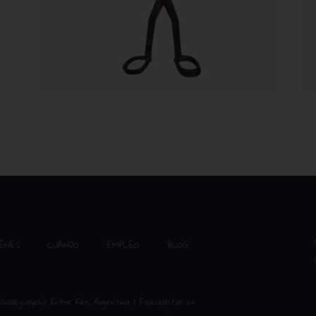
ÉNES
CUÁNDO
EMPLEO
BLOG
Gualeguaychú, Entre Ríos, Argentina | Especialistas en