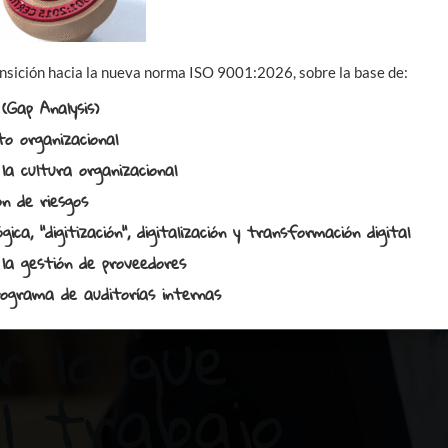
entement
nsición hacia la nueva norma ISO 9001:2026, sobre la base de:
 (Gap Analysis)
te tu
to organizacional
la cultura organizacional
si sigues
ón de riesgos
ca, "digitización", digitalización y transformación digital
, la pasión
 la gestión de proveedores
programa de auditorías internas
r lo que
l trabajo