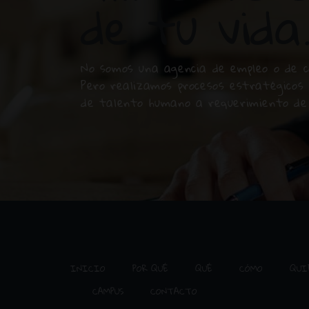
de tu vida
No somos una agencia de empleo o de co
Pero realizamos procesos estratégicos 
de talento humano a requerimiento de 
INICIO
POR QUÉ
QUÉ
CÓMO
QUI
CAMPUS
CONTACTO