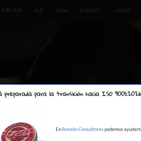
POR QUÉ
QUÉ
CÓMO
QUIÉNES
CUÁNDO
 preparada para la transición hacia ISO 9001:2026
En
Bonzón Consultores
podemos ayudarte 