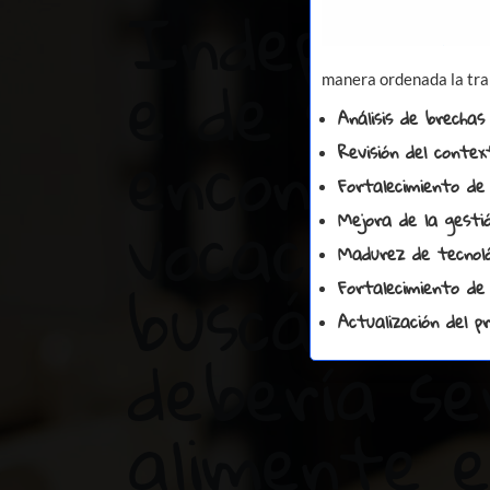
Independi
e de si ya
manera ordenada la tra
Análisis de brechas
encontras
Revisión del contex
Fortalecimiento de 
vocación o 
Mejora de la gesti
Madurez de tecnológi
buscándola
Fortalecimiento de
Actualización del 
debería se
alimente e