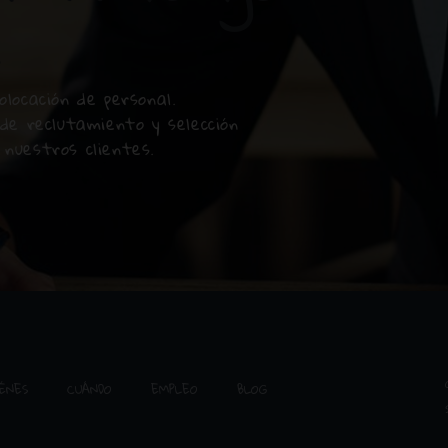
.
locación de personal.
de reclutamiento y selección
nuestros clientes.
ÉNES
CUÁNDO
EMPLEO
BLOG