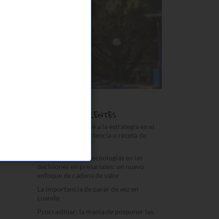
ENTRADAS RECIENTES
“La cultura se come a la estrategia en el
desayuno”: ¿Advertencia o receta de
éxito?
El impacto de las tecnologías en las
decisiones empresariales: un nuevo
enfoque de cadena de valor
La importancia de parar de vez en
cuando
Procrastinar: la manía de posponer las