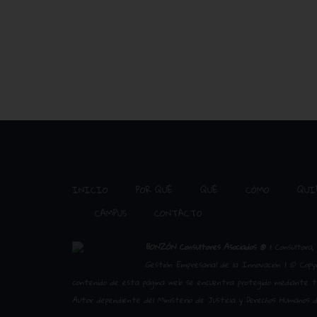
INICIO
POR QUÉ
QUÉ
CÓMO
QUI
CAMPUS
CONTACTO
BONZÓN Consultores Asociados ®
| Consultora, 
Gestión Empresarial de la Innovación | © Copyr
contenido de esta página web se encuentra protegido mediante trá
Autor dependiente del Ministerio de Justicia y Derechos Humanos d