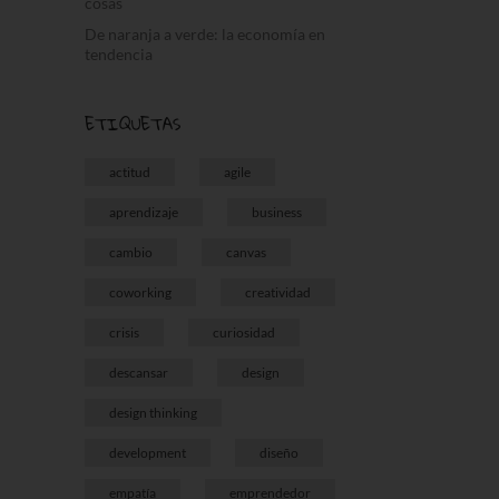
cosas
De naranja a verde: la economía en
tendencia
ETIQUETAS
actitud
agile
aprendizaje
business
cambio
canvas
coworking
creatividad
crisis
curiosidad
descansar
design
design thinking
development
diseño
empatía
emprendedor