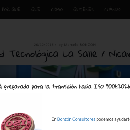
POR QUÉ
QUÉ
CÓMO
QUIÉNES
CUÁNDO
26/12/2016
/
by Marcelo BONZÓN
ad Tecnológica La Salle / Nica
 preparada para la transición hacia ISO 9001:2026
En
Bonzón Consultores
podemos ayudarte 