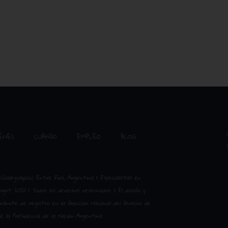
ÉNES
CUÁNDO
EMPLEO
BLOG
Gualeguaychú, Entre Ríos, Argentina | Especialistas en
ight 2021 | Todos los derechos reservados. | El diseño y
mite de registro en la Dirección Nacional del Derecho de
e la Presidencia de la Nación Argentina.