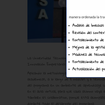
manera ordenada la tra
Análisis de brechas
Revisión del contex
Fortalecimiento de 
Mejora de la gesti
Madurez de tecnológi
La Universidad Tecnológica La Salle de León, N
Fortalecimiento de
Innovación Empresarial de toda América Centr
Actualización del 
Aplicando la metodología blended learning que p
académicas, a lo largo de 11 módulos y 6 semin
del programa en un ambiente de aprendizaje com
en el aula virtual, para que cada alumno vaya e
también es colaborativo, porque está acompañ
durante todo el desarrollo del programa