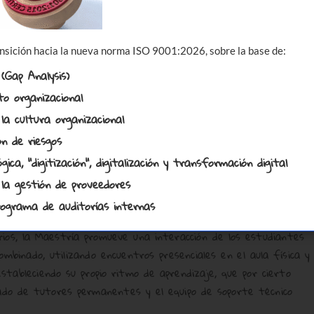
nsición hacia la nueva norma ISO 9001:2026, sobre la base de:
 (Gap Analysis)
to organizacional
la cultura organizacional
ón de riesgos
ca, "digitización", digitalización y transformación digital
icaragua, lanzó en 2015 la primera Maestría en Gerencia de la
 la gestión de proveedores
al.
programa de auditorías internas
ermite compatibilizar las actividades laborales con las
arios, la Maestría promueve una interacción de los estudiantes
binado, utilizando encuentros presenciales en el aula física y
stableciendo su propio ritmo de aprendizaje, que por cierto
ado de tutores permanentes y el equipo de soporte técnico