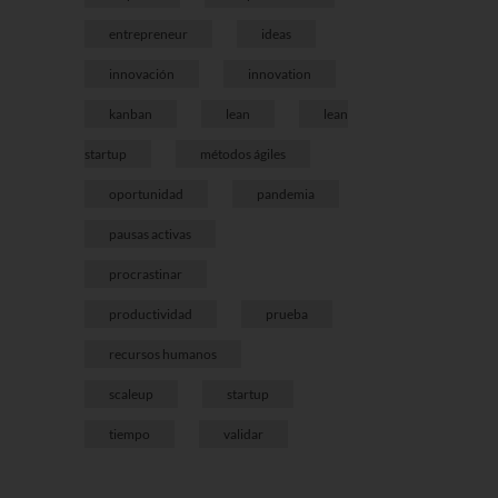
entrepreneur
ideas
innovación
innovation
kanban
lean
lean
startup
métodos ágiles
oportunidad
pandemia
pausas activas
procrastinar
productividad
prueba
recursos humanos
scaleup
startup
tiempo
validar